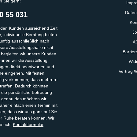
n Sie gern:
Impr
Daten
0 55 031
Kon
eden Kunden ausreichend Zeit
Jo
 individuelle Beratung bieten
ünftig ausschließlich nach
A
ere Ausstellungshalle nicht
Barriere
, begleiten wir unsere Kunden
önnen wir die Ausstellung
Wide
gen direkt beantworten und
Vertrag W
he eingehen. Mit festen
fig vorkommen, dass mehrere
ntreffen. Dadurch könnten
 die persönliche Betreuung
– genau das möchten wir
aher einfach einen Termin mit
len, dass wir uns ganz auf Sie
ler Ruhe beraten können. Wir
Besuch!
Kontaktformular
.