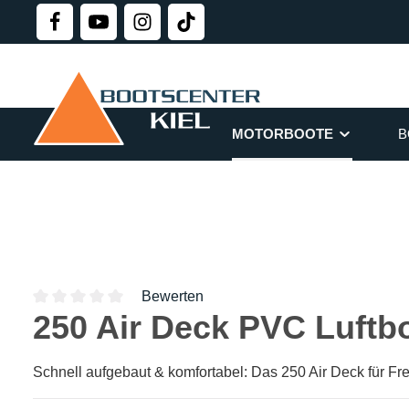
springen
Zur Hauptnavigation springen
MOTORBOOTE
B
Bewerten
250 Air Deck PVC Luftb
Durchschnittliche Bewertung von 0 von 5 Sternen
Schnell aufgebaut & komfortabel: Das 250 Air Deck für Frei