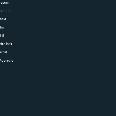
essum
schutz
takt
bs
GB
freiheit
rruf
iderrufen