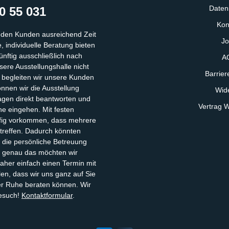
Daten
0 55 031
Kon
eden Kunden ausreichend Zeit
Jo
 individuelle Beratung bieten
ünftig ausschließlich nach
A
ere Ausstellungshalle nicht
Barriere
, begleiten wir unsere Kunden
önnen wir die Ausstellung
Wide
gen direkt beantworten und
Vertrag W
he eingehen. Mit festen
fig vorkommen, dass mehrere
ntreffen. Dadurch könnten
 die persönliche Betreuung
– genau das möchten wir
aher einfach einen Termin mit
len, dass wir uns ganz auf Sie
ler Ruhe beraten können. Wir
Besuch!
Kontaktformular
.