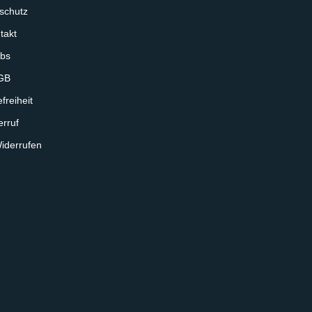
schutz
takt
bs
GB
freiheit
rruf
iderrufen