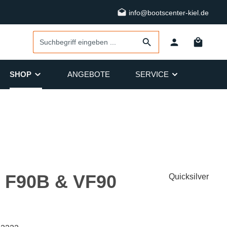
info@bootscenter-kiel.de
SHOP
ANGEBOTE
SERVICE
, F90B & VF90
Quicksilver