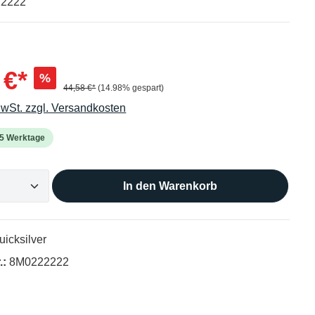
222222
 €*
%
44,58 €*
(14.98% gespart)
MwSt. zzgl. Versandkosten
2-5 Werktage
In den Warenkorb
uicksilver
.:
8M0222222