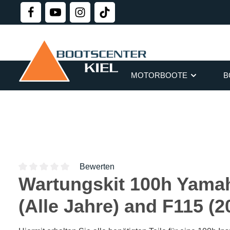
springen
Zur Hauptnavigation springen
MOTORBOOTE
B
Bewerten
Wartungskit 100h Yamah
Durchschnittliche Bewertung von 0 von 5 Sternen
(Alle Jahre) and F115 (