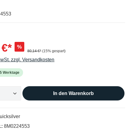
224553
 €*
%
80,14 €*
(15% gespart)
MwSt. zzgl. Versandkosten
2-5 Werktage
In den Warenkorb
uicksilver
.:
8M0224553