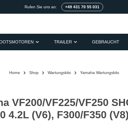
Rufen Sie uns an:
+49 431 70 55 031
OOTSMOTOREN
TRAILER
GEBRAUCHT
Home
Shop
Wartungskits
Yamaha Wartungskits
ha VF200/VF225/VF250 SH
0 4.2L (V6), F300/F350 (V8