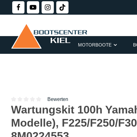
springen
Zur Hauptnavigation springen
MOTORBOOTE
B
Bewerten
Wartungskit 100h Yama
Durchschnittliche Bewertung von 0 von 5 Sternen
Modelle), F225/F250/F30
8M0224553