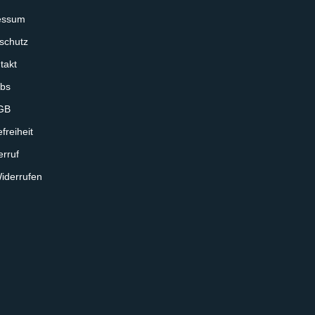
essum
schutz
takt
bs
GB
freiheit
rruf
iderrufen