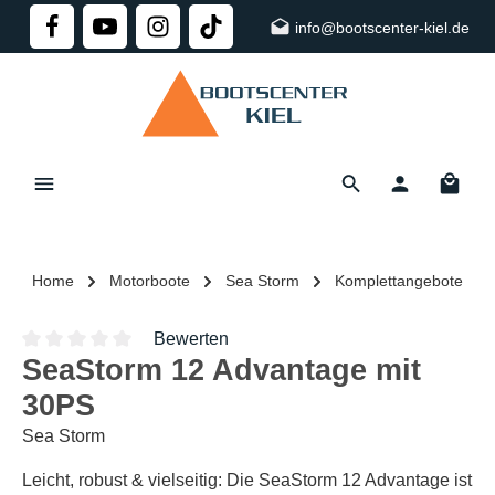
alt springen
info@bootscenter-kiel.de
Home
Motorboote
Sea Storm
Komplettangebote
Bewerten
SeaStorm 12 Advantage mit
Durchschnittliche Bewertung von 0 von 5 Sternen
30PS
Sea Storm
Leicht, robust & vielseitig: Die SeaStorm 12 Advantage ist